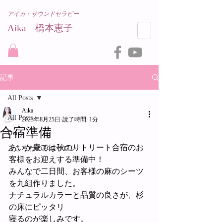
アイカ・サウンドセラピー
Aika 橋本恵子​
記事
All Posts
Aika
All Posts
2023年8月25日
読了時間: 1分
合宿準備
Diary
あいか庵では秋のリトリート合宿のお
こころねのみちサロン
客様をお迎えする準備中！
みんなで二日間、お客様の麻のシーツ
を九組作りました。
ナチュラルカラーと品質の良さが、杉
の床にピッタリ
寝るのが楽しみです。