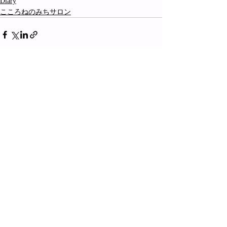
Diary
こころねのみちサロン
最新記事
すべて表示