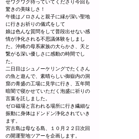
せワクワク待っていてくださり今回も
驚きの美味しさ！
午後はノロさんと親子に縁が深い聖地
に行きお祈りの儀式をして
娘は色んな質問をして普段出せない感
情が浄化される不思議体験をしまし
た。沖縄の母系家族の大らかさ、天と
繋がる深い優しさに感動の時間でし
た。
二日目はシュノーケリングでたくさん
の魚と遊んで、素晴らしい御嶽内の洞
窟の青盛の工場に見学に行き、五年間
暗闇で寝かせていただく泡盛に祈りの
言葉を託しました。
ゼロ磁場と言われる場所に行き繊細な
振動に身体はドンドン浄化されていき
ます。
宮古島は母なる島、１０月２２日次回
の開運聖地ツアーを企画します。