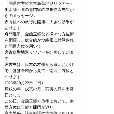
「開運吉方位宮古島聖地巡りツアー」
風水師・運の専門家の早川佳宏先生か
らのメッセージ↓
吉方位への旅行は開運に大きな効果が
あります
奇門遁甲、金函玉鏡など様々な方位術
を網羅し、総合的かつ緻密に計算され
た開運方位を用いて
宮古島聖地巡りツアーを計画していま
す
宮古島は、日本の本州から遠いおかげ
で、ほぼ全域から見て「南西」方位と
なります
2023年10月22日（日）
庚戌の年、戊寅の月、丙寅の日を出発
日とします
この日、金函玉鏡方位術において、南
西方位に青龍と開門が巡り
商売繁盛・諸事好調の吉方位となりま