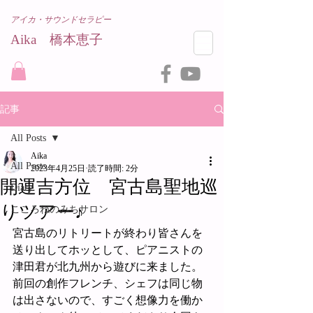
アイカ・サウンドセラピー
Aika 橋本恵子​
記事
All Posts
Aika
All Posts
2023年4月25日
読了時間: 2分
開運吉方位 宮古島聖地巡
Diary
りツアー♪
こころねのみちサロン
宮古島のリトリートが終わり皆さんを
送り出してホッとして、ピアニストの
津田君が北九州から遊びに来ました。
前回の創作フレンチ、シェフは同じ物
は出さないので、すごく想像力を働か