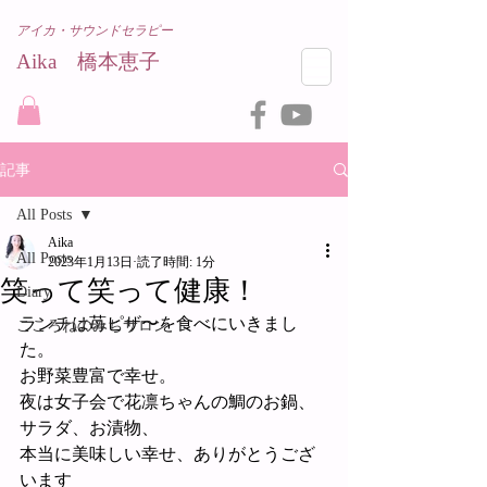
アイカ・サウンドセラピー
Aika 橋本恵子​
記事
All Posts
Aika
All Posts
2023年1月13日
読了時間: 1分
笑って笑って健康！
Diary
ランチは苺ピザ〜を食べにいきまし
こころねのみちサロン
た。
お野菜豊富で幸せ。
夜は女子会で花凛ちゃんの鯛のお鍋、
サラダ、お漬物、
本当に美味しい幸せ、ありがとうござ
います