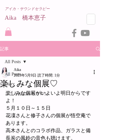
アイカ・サウンドセラピー
Aika 橋本恵子​
記事
All Posts
Aika
All Posts
2023年5月9日
読了時間: 1分
楽しみな個展♡
Diary
楽しみな個展がいよいよ明日からです
こころねのみちサロン
よ！
５月１０日～１５日
花凜さんと修子さんの個展が悟空庵で
あります。
高木さんとのコラボ作品、ガラスと備
長炭の風鈴の音色も聴けます。