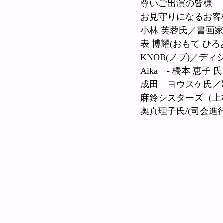
尊いご出演の皆様
お見守りになるお客
小林 芙蓉氏／書画
表 博耀(おもて ひ
KNOB(ノブ)／デ
Aika　- 橋本 恵
成田　ヨウスケ氏／
麻鈴シスターズ（上
奥真理子氏/(司会進行