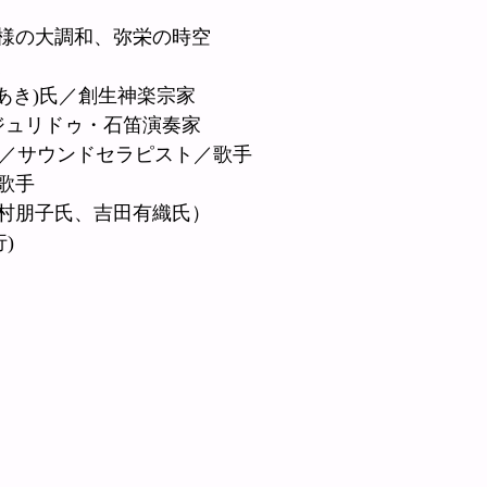
様の大調和、弥栄の時空
家
ろあき)氏／創生神楽宗家
ィジュリドゥ・石笛演奏家
子 氏／サウンドセラピスト／歌手
歌手
村朋子氏、吉田有織氏）
)