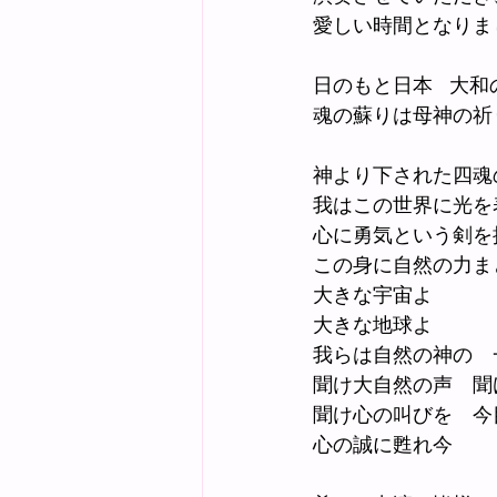
愛しい時間となりま
日のもと日本   大
魂の蘇りは母神の祈
神より下された四魂
我はこの世界に光を
心に勇気という剣を
この身に自然の力ま
大きな宇宙よ
大きな地球よ
我らは自然の神の　
聞け大自然の声　聞
聞け心の叫びを　今
心の誠に甦れ今