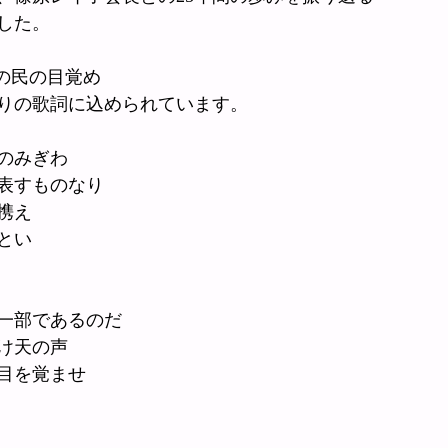
した。
和の民の目覚め
りの歌詞に込められています。
のみぎわ
表すものなり
携え
とい　
一部であるのだ
け天の声
目を覚ませ