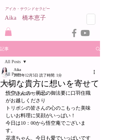
アイカ・サウンドセラピー
Aika 橋本恵子​
記事
All Posts
Aika
All Posts
2022年12月5日
読了時間: 1分
大切な貴方に想いを寄せて
Diary
悟空さんの一周忌の御法要に口羽住職
こころねのみちサロン
がお越しくださり
トリポシの皆さんの心のこもった美味
しいお料理に笑顔がいっぱい！
今日は10：00から悟空庵でございま
す。
花凛ちゃん、今日も愛でいっぱいです