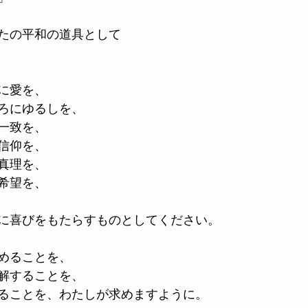
たの平和の道具として
に愛を、
ろにゆるしを、
一致を、
信仰を、
真理を、
希望を、
に喜びをもたらすものとしてください。
めることを、
解することを、
ることを、わたしが求めますように。