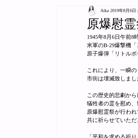
Aika
2019年8月6日
原爆慰霊
1945年8月6日午前8
米軍のB-29爆撃機
原子爆弾「リトルボ
これにより、一瞬の
市街は壊滅致しまし
この歴史的悲劇から
犠牲者の霊を慰め、
原爆慰霊祭が行われ
共に祈らせていただ
「平和を求める祈り