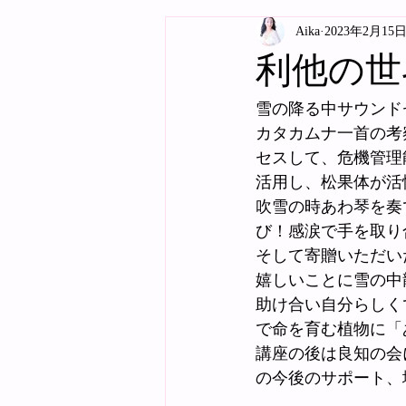
Aika
2023年2月15
利他の世
雪の降る中サウンド
カタカムナ一首の考
セスして、危機管理
活用し、松果体が活
吹雪の時あわ琴を奏
び！感涙で手を取り
そして寄贈いただい
嬉しいことに雪の中
助け合い自分らしく
で命を育む植物に「
講座の後は良知の会
の今後のサポート、