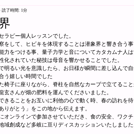
日
読了時間: 1分
界
セラピー個人レッスンでした。
察をして、ヒビキを体現することは潜象界と響き合う事
能力をつける事、量子力学と音についてカタカムナ人は
性化されていた秘技は母音を響かせることでした。
で明るい光を意識したら、お日様が瞬間に差し込んで自
合う嬉しい時間でした
た椅子に座りながら、脊柱を自然なカーブで立てること
龍玄さんが畑の肥料を運んでくださいました。
できることをお互いに利他の心で動く時、春の訪れを待
ありがとう」をこの地から伝えます。
にオンラインで参加させていただき、食の安全、ワクチ
地域創成など多岐に亘りディスカッションいたしました