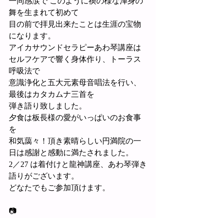
一同感涙で このように禊の様な渾身の
舞を生まれて初めて
目の前で拝見出来たことは生涯の宝物
になります。
アイカサウンドセラピーあわ琴講座は
セルフケアで響く身体作り、トーラス
呼吸法で
意識浄化と五大元素母音唱法を行い、
最後はカタカムナ三首を
弾き語り致しました。
夕食は板長様の愛がいっぱいのお食事
を
和気藹々！頂き素晴らしい円満院の一
日は感謝と感動に満たされました。
2／27 は着付けと龍神講座、あわ琴弾き
語りがございます。
どなたでもご参加頂けます。
📷