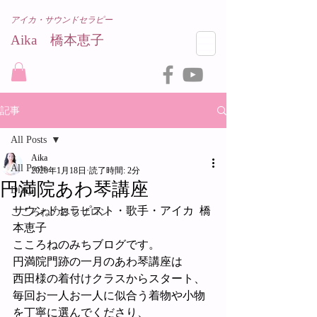
アイカ・サウンドセラピー
Aika 橋本恵子​
記事
All Posts
Aika
All Posts
2020年1月18日
読了時間: 2分
円満院あわ琴講座
Diary
サウンドセラピスト・歌手・アイカ  橋
こころねのみちサロン
本恵子
こころねのみちブログです。
円満院門跡の一月のあわ琴講座は
西田様の着付けクラスからスタート、
毎回お一人お一人に似合う着物や小物
を丁寧に選んでくださり、