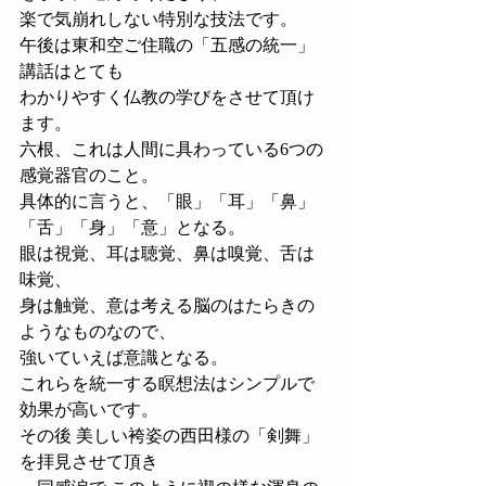
楽で気崩れしない特別な技法です。
午後は東和空ご住職の「五感の統一」
講話はとても
わかりやすく仏教の学びをさせて頂け
ます。
六根、これは人間に具わっている6つの
感覚器官のこと。
具体的に言うと、「眼」「耳」「鼻」
「舌」「身」「意」となる。
眼は視覚、耳は聴覚、鼻は嗅覚、舌は
味覚、
身は触覚、意は考える脳のはたらきの
ようなものなので、
強いていえば意識となる。
これらを統一する瞑想法はシンプルで
効果が高いです。
その後 美しい袴姿の西田様の「剣舞」
を拝見させて頂き