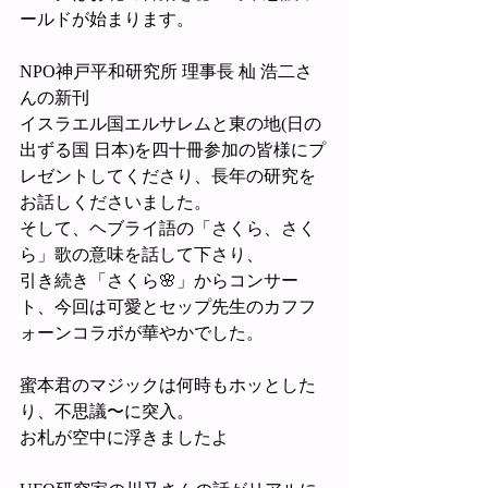
ールドが始まります。
NPO神戸平和研究所 理事長 杣 浩二さ
んの新刊
イスラエル国エルサレムと東の地(日の
出ずる国 日本)を四十冊参加の皆様にプ
レゼントしてくださり、長年の研究を
お話しくださいました。
そして、ヘブライ語の「さくら、さく
ら」歌の意味を話して下さり、
引き続き「さくら🌸」からコンサー
ト、今回は可愛とセップ先生のカフフ
ォーンコラボが華やかでした。
蜜本君のマジックは何時もホッとした
り、不思議〜に突入。
お札が空中に浮きましたよ