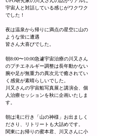
UFO研究家の川又さんの話がリアルに
宇宙人と対話している感じがワクワク
でした！
夜は温泉から帰りに満点の星空に山の
ような蛍に遭遇
皆さん大喜びでした。
朝8:00〜10:00急遽宇宙治療の川又さん
のプチエネルギー調整は長年動かない
腕や足が無重力の異次元で癒されてい
く感覚が素晴らしいでした。
川又さんの宇宙船写真展と講演会、個
人治療セッションを秋に企画いたしま
す。
朝は滝に行き「山の神様」お出ましく
ださり、リトリートも大詰めです。
関東にお帰りの蜜本君、川又さんに小