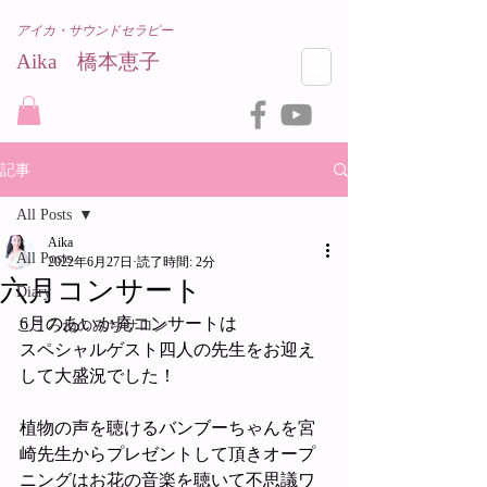
アイカ・サウンドセラピー
Aika 橋本恵子​
記事
All Posts
Aika
All Posts
2022年6月27日
読了時間: 2分
六月コンサート
Diary
6月のあいか庵コンサートは
こころねのみちサロン
スペシャルゲスト四人の先生をお迎え
して大盛況でした！
植物の声を聴けるバンブーちゃんを宮
崎先生からプレゼントして頂きオープ
ニングはお花の音楽を聴いて不思議ワ