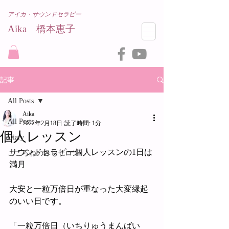
アイカ・サウンドセラピー
Aika 橋本恵子​
記事
All Posts
Aika
All Posts
2022年2月18日
読了時間: 1分
個人レッスン
Diary
サウンドセラピー個人レッスンの1日は
こころねのみちサロン
満月
大安と一粒万倍日が重なった大変縁起
のいい日です。
「一粒万倍日（いちりゅうまんばい