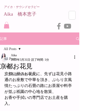
アイカ・サウンドセラピー
Aika 橋本恵子​
記事
All Posts
Aika
All Posts
2022年3月31日
読了時間: 1分
京都お花見
Diary
京都に桜のお花見に、先ずは花見小路
こころねのみちサロン
通のお座敷で中華を頂き、ぶらり京風
情たっぷりの石畳の路にお茶屋や料亭
が並ぶ祇園の中心地を散策、
お香や手拭いの専門店でお土産を購
入。