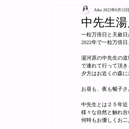
Aika
2022年6月12
中先生湯
一粒万倍日と天赦日が
2022年で一粒万倍
湯河原の中先生の道
で連れて行って頂き
夕方はお近くの森に
お昼も、夜も暢子さ
中先生とは２５年近
様々な自然と触れ合
何時もお優しくお二