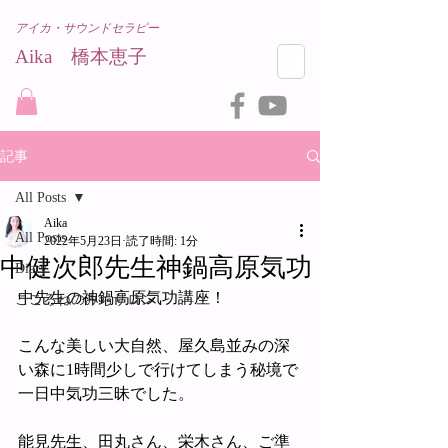
アイカ・サウンドセラピー
Aika 橋本恵子​
記事
All Posts
Aika
All Posts
2022年5月23日
読了時間: 1分
中健次郎先生神鍋高原気功
Diary
中先生の神鍋高原気功講座！
こころねのみちサロン
こんな美しい大自然、屋久島並みの深
い森に1時間少しで行けてしまう秘境で
一日中気功三昧でした。
能見先生、田丸さん、栄木さん、ご準