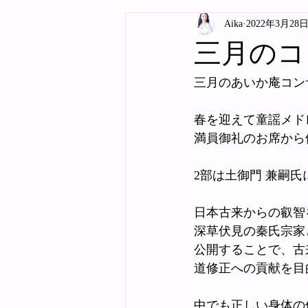
Aika
2022年3月28
三月のコ
三月のあいか庵コン
春を迎えて童謡メド
満員御礼のお席から
2部は土御門 兼嗣
日本古来からの叡智
深草伏見の秦氏宗家
公開することで、古
道修正への貢献を目
中でも正しい身体の