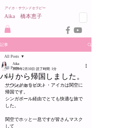
アイカ・サウンドセラピー
Aika 橋本恵子​
記事
All Posts
Aika
All Posts
2020年2月10日
読了時間: 1分
バリから帰国しました。
Diary
サウンドセラピスト・アイカは関空に
こころねのみちサロン
帰国です。
シンガポール経由でとても快適な旅で
した。
関空でホッと一息ですが皆さんマスク
して