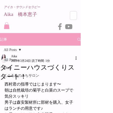
アイカ・サウンドセラピー
Aika 橋本恵子​
記事
All Posts
Aika
All Posts
2023年3月24日
読了時間: 1分
タイニーハウスづくりス
Diary
タート！
こころねのみちサロン
西村君の指導ではじまります〜
朝は自然栽培の菊芋と白菜のスープで
気分スッキリ
男子は森安製材所に部材を購入、女子
はランチの用意です♪