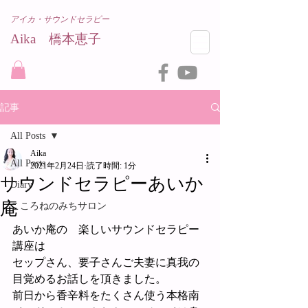
アイカ・サウンドセラピー
Aika 橋本恵子​
記事
All Posts
Aika
All Posts
2021年2月24日
読了時間: 1分
サウンドセラピーあいか
Diary
庵
こころねのみちサロン
あいか庵の　楽しいサウンドセラピー
講座は
セップさん、要子さんご夫妻に真我の
目覚めるお話しを頂きました。
前日から香辛料をたくさん使う本格南