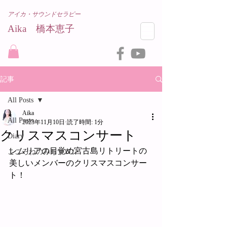
アイカ・サウンドセラピー
Aika 橋本恵子​
記事
All Posts
Aika
All Posts
2023年11月10日
読了時間: 1分
クリスマスコンサート
Diary
レムリアの目覚め宮古島リトリートの
こころねのみちサロン
美しいメンバーのクリスマスコンサー
ト！