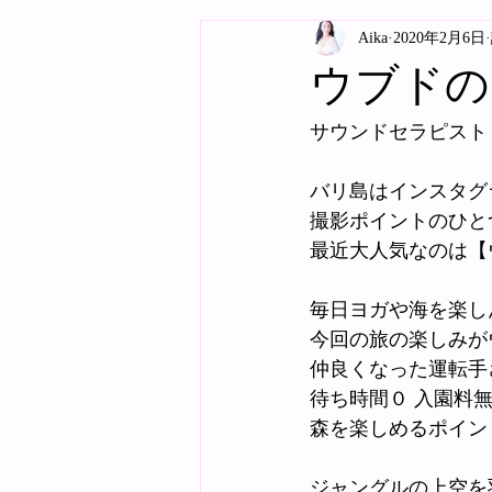
Aika
2020年2月6日
ウブドの
サウンドセラピスト
バリ島はインスタグ
撮影ポイントのひと
最近大人気なのは【
毎日ヨガや海を楽し
今回の旅の楽しみが
仲良くなった運転手
待ち時間０ 入園料
森を楽しめるポイン
ジャングルの上空を