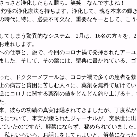
さっさと浄化したもん勝ち。笑笑。なんですよね！
は究極の浄化療法を持ちます。浄化して、魂を本来の輝
の時代に特に、必要不可欠な、重要なキーとして、こう
してしまう驚異的なシステム。2月は、16名の方々を、2
お連れします。
への仕事と、旅で、今回のコロナ禍で発揮されたアーユ
ました。そして、その薬には、聖典に書かれている、ゴ
った、ドクターメフールは、コロナ禍で多くの患者を救
上の病苦と貧困に苦しむ人々に、薬剤を無料で届けてい
逆にコロナに関する薬剤の値をどんどん釣り上げる中、
た。
来、彼らの功績の真実は隠されてきましたが、丁度私が
らについて、事実が綴られたジャーナルが、突然世に出
れていたのですが、解禁にならず、秘められていました
、私もいろいろ、お話しをしてもよいと、解禁になった