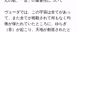
んの歌、「音」の重要性について
ヴェーダでは、この宇宙は全てがあっ
て、また全てが相殺されて何もなく均
衡が保たれていたところに、ゆらぎ
（音）が起こり、天地が創造されたと
します。その時、非物質から物質が誕
生する方向性として、内包されていた
宇宙の三様の「光・闇・動」がバラン
スを崩し、「闇」は「動」とともに、
非物質である、「音・触・色・味・
臭」を生み出します。また、それに対
応する「空・風・火・水・土」とい
う、物質次元での最小単位、５大元素
を生み出し、その物質材料が満ちて、
「光」のもとで、「形」を発現しま
す。対応する、感覚器官と行動器官の
肉体が、物質レベル上にいわるゆ目に
見える「形」となって現れてきま