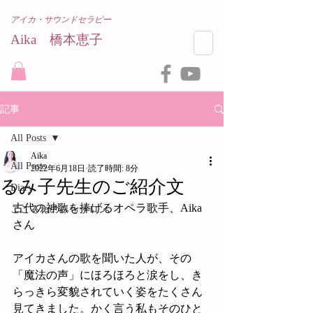
アイカ・サウンドセラピー
Aika 橋本恵子​
記事
All Posts
Aika
All Posts
2022年6月18日
読了時間: 8分
るみ子先生のご紹介文
Diary
古代の神歌を捧げるオペラ歌手、Aika
こころねのみちサロン
さん
アイカさんの歌を聞いた人が、その
「魔法の声」にほろほろと涙をし、き
らっきら変貌されていく姿をたくさん
見てきました。かく言う私もそのひと