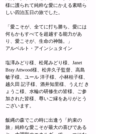
様に護られて純粋な愛にかえる素晴ら
しい四泊五日の旅でした。
「愛こそが、全てに打ち勝ち、愛には
何もかもすべてを超越する能力があ
り、愛こそが、生命の神髄。」
アルベルト・アインシュタイン
塩澤みどり様、松尾みどり様、Janet 
Bray Attwood様、松井久子監督、高島 
敏子様、ユール 洋子様、小林桂子様、
越久田 記子様、酒井知里様、うえだ き
ょうこ様、水輪の研修生の皆様、ご参
加された皆様、尊いご縁をありがとう
ございます。
飯縄の森でこの時に出逢う「約束の
旅」純粋な愛こそが最大の喜びである