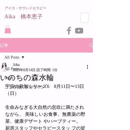
アイカ・サウンドセラピー
Aika 橋本恵子​
記事
All Posts
Aika
All Posts
2023年8月14日
読了時間: 1分
いのちの森水輪
Diary
宇宙の叡智シリーズ6    8月11日〜13日
こころねのみちサロン
（日）
生命みなぎる大自然の息吹に満たされ
ながら、 美味しいお食事、無農薬の野
菜、健康デザート やハーブティー。
厨房スタッフやセラピースタッ フの皆