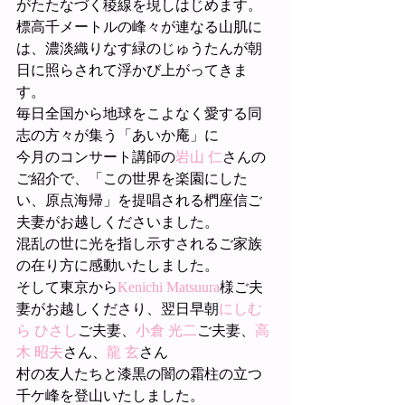
がたたなづく稜線を現しはじめます。
標高千メートルの峰々が連なる山肌に
は、濃淡織りなす緑のじゅうたんが朝
日に照らされて浮かび上がってきま
す。
毎日全国から地球をこよなく愛する同
志の方々が集う「あいか庵」に
今月のコンサート講師の
岩山 仁
さんの
ご紹介で、「この世界を楽園にした
い、原点海帰」を提唱される椚座信ご
夫妻がお越しくださいました。
混乱の世に光を指し示すされるご家族
の在り方に感動いたしました。
そして東京から
Kenichi Matsuura
様ご夫
妻がお越しくださり、翌日早朝
にしむ
ら ひさし
ご夫妻、
小倉 光二
ご夫妻、
高
木 昭夫
さん、
龍 玄
さん
村の友人たちと漆黒の闇の霜柱の立つ
千ケ峰を登山いたしました。