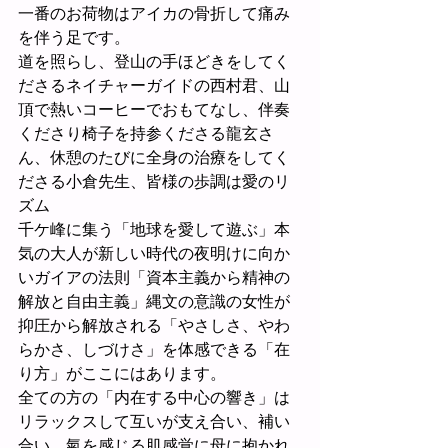
一番のお荷物はアイカの骨折して痛み
を伴う足です。
道を照らし、登山の手ほどきをしてく
ださるネイチャーガイドの西村君、山
頂で熱いコーヒーでおもてなし、伴奏
くださり椅子を持参くださる龍玄さ
ん、休憩のたびに全身の治療をしてく
ださる小倉先生、皆様の歩調は愛のリ
ズム
千ケ峰に集う「地球を愛して遊ぶ」本
気の大人が新しい時代の夜明けに向か
いガイアの法則「資本主義から精神の
解放と自由主義」縄文の意識の女性が
抑圧から解放される「やさしさ、やわ
らかさ、しづけさ」を体感できる「在
り方」がここにはあります。
全ての方の「内在する中心の響き」は
リラックスして互いが支え合い、補い
合い、氣を感じる肌感覚に母に抱かれ