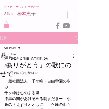
アイカ・サウンドセラピー
Aika 橋本恵子​
記事
All Posts
Aika
All Posts
2022年12月8日
読了時間: 2分
「ありがとう」の歌にの
Diary
せて
こころねのみちサロン
一般社団法人　千ケ峰・自由学園の歩
み
千ヶ峰は心のふる里
漆黒の闇があけそめる朝まだきー－小
鳥のさえずりとともに、千ケ峰の山々