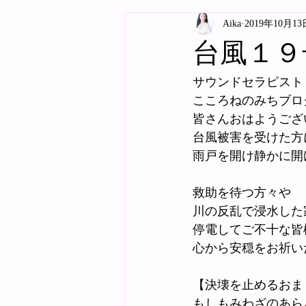
Aika
2019年10月13
台風１９
サウンドセラピスト
こころねのみちブロ
皆さんおはようござ
台風被害を受けた方
雨戸を開け静かに開
救助を待つ方々や
川の反乱で浸水した
停電してご不十な皆
心から安穏をお祈い
【決壊を止めるおま
もしもみわざのあら