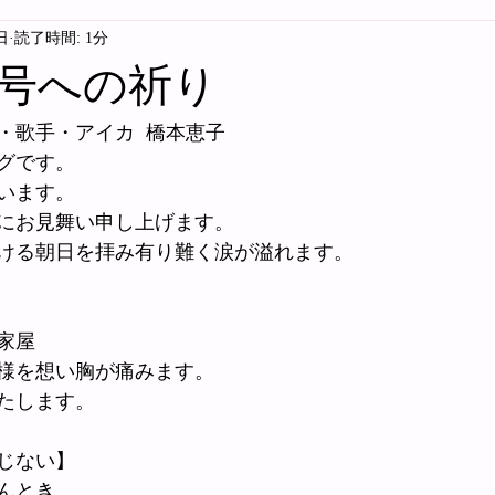
日
読了時間: 1分
号への祈り
・歌手・アイカ  橋本恵子
グです。
います。
にお見舞い申し上げます。
ける朝日を拝み有り難く涙が溢れます。 
家屋
様を想い胸が痛みます。
たします。
じない】
んとき