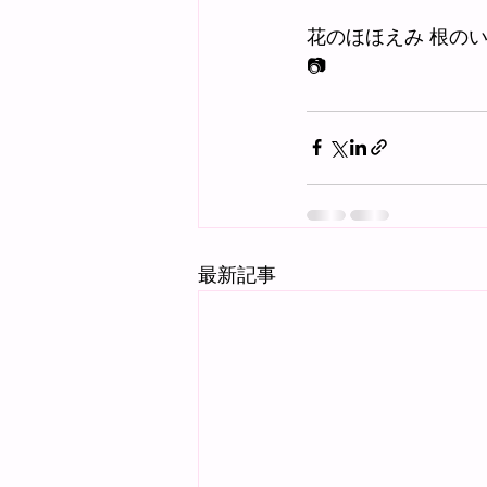
花のほほえみ 根の
📷
最新記事