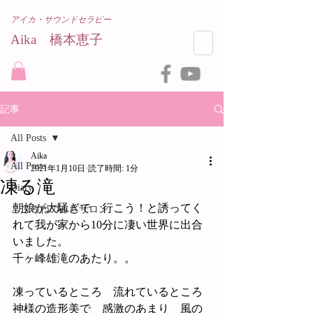
アイカ・サウンドセラピー
Aika 橋本恵子​
記事
All Posts
Aika
All Posts
2021年1月10日
読了時間: 1分
凍る滝
Diary
朝娘が大騒ぎで　行こう！と誘ってく
こころねのみちサロン
れて我が家から10分に凄い世界に出合
いました。
千ヶ峰雄滝のあたり。。
凍っているところ　流れているところ
神様の造形美で　感激のあまり　風の