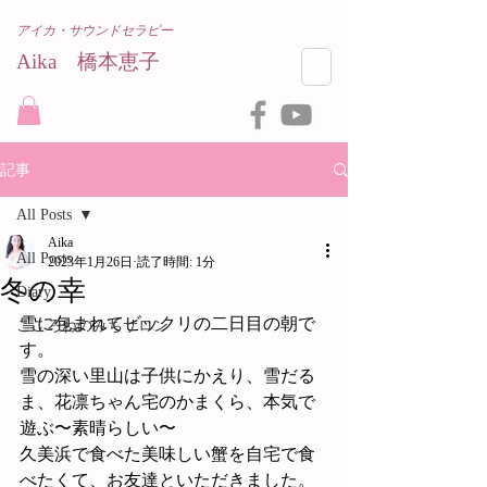
アイカ・サウンドセラピー
Aika 橋本恵子​
記事
All Posts
Aika
All Posts
2023年1月26日
読了時間: 1分
冬の幸
Diary
雪に包まれてビックリの二日目の朝で
こころねのみちサロン
す。
雪の深い里山は子供にかえり、雪だる
ま、花凛ちゃん宅のかまくら、本気で
遊ぶ〜素晴らしい〜
久美浜で食べた美味しい蟹を自宅で食
べたくて、お友達といただきました。