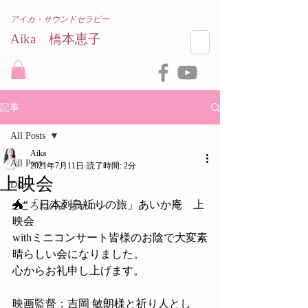
アイカ・サウンドセラピー
Aika 橋本恵子​
記事
All Posts
Aika
All Posts
2021年7月11日
読了時間: 2分
上映会
Diary
🐲“「日本列島祈りの旅」あいか庵　上
こころねのみちサロン
映会
withミニコンサート皆様のお陰で大変素
晴らしい会になりました。
心からお礼申し上げます。
映画監督：吉岡 敏朗様と祈り人とし