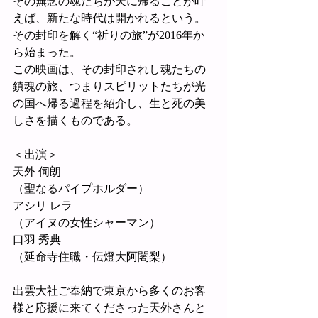
その無念の魂たちが天に帰ることが叶
えば、新たな時代は開かれるという。
その封印を解く“祈りの旅”が2016年か
ら始まった。
この映画は、その封印されし魂たちの
鎮魂の旅、つまりスピリットたちが光
の国へ帰る過程を紹介し、生と死の美
しさを描くものである。
＜出演＞
天外 伺朗
（聖なるパイプホルダー）
アシリ レラ
（アイヌの女性シャーマン）
口羽 秀典
（延命寺住職・伝燈大阿闍梨）
出雲大社ご奉納で東京から多くのお客
様と応援に来てくださった天外さんと