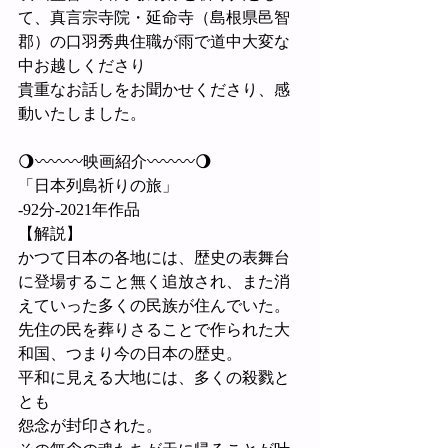
て、真言宗寺院・延命寺（島根県邑智
郡）の口羽秀典住職が雨で道中大変な
中お越しくださり
貴重なお話しをお聞かせくださり、感
動いたしました。
🌖〰〰〰映画紹介〰〰〰🌖
「日本列島祈りの旅」
-92分-2021年作品
【解説】
かつて日本の各地には、歴史の表舞台
に登場すること無く追放され、また消
えていった多くの民族が住んでいた。
先住の民を葬りさることで作られた大
和国、つまり今の日本の歴史。
平和に見える大地には、多くの殺戮と
とも
怨念が封印された。