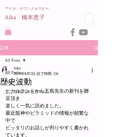
アイカ・サウンドセラピー
Aika 橋本恵子​
記事
All Posts
Aika
All Posts
2019年8月5日
読了時間: 2分
歴史波動
Diary
ヒカルランドから五島先生の新刊を贈
こころねのみちサロン
呈頂き
楽しく一気に読めました。
最近龍神やピラミッドの情報が頻繁な
中で
ピッタリのお話しが判りやすく書かれ
ています。