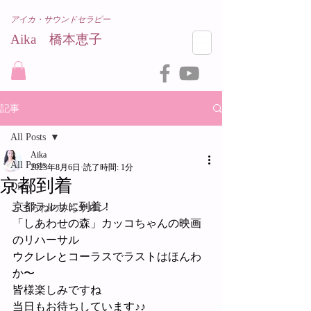
アイカ・サウンドセラピー
Aika 橋本恵子​
記事
All Posts
Aika
All Posts
2023年8月6日
読了時間: 1分
京都到着
Diary
京都テルサに到着！
こころねのみちサロン
「しあわせの森」カッコちゃんの映画
のリハーサル
ウクレレとコーラスでラストはほんわ
か〜
皆様楽しみですね
当日もお待ちしています♪♪