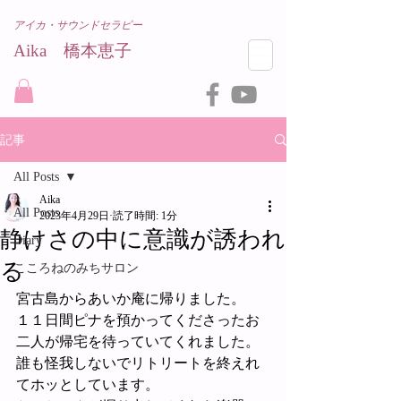
アイカ・サウンドセラピー
Aika 橋本恵子​
記事
All Posts
Aika
All Posts
2023年4月29日
読了時間: 1分
静けさの中に意識が誘われ
Diary
る
こころねのみちサロン
宮古島からあいか庵に帰りました。
１１日間ピナを預かってくださったお
二人が帰宅を待っていてくれました。
誰も怪我しないでリトリートを終えれ
てホッとしています。