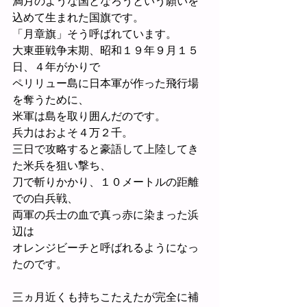
満月のような国となろうという願いを
込めて生まれた国旗です。
「月章旗」そう呼ばれています。
大東亜戦争末期、昭和１９年９月１５
日、４年がかりで
ペリリュー島に日本軍が作った飛行場
を奪うために、
米軍は島を取り囲んだのです。
兵力はおよそ４万２千。
三日で攻略すると豪語して上陸してき
た米兵を狙い撃ち、
刀で斬りかかり、１０メートルの距離
での白兵戦、
両軍の兵士の血で真っ赤に染まった浜
辺は
オレンジビーチと呼ばれるようになっ
たのです。
三ヵ月近くも持ちこたえたが完全に補