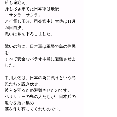
給も途絶え、
弾も尽き果てた日本軍は最後
「サクラ　サクラ」
と打電し玉砕、司令官中川大佐は11月
24日自決、
戦いは幕を下ろしました。
戦いの前に、日本軍は軍艦で島の住民
を
すべて安全なパラオ本島に避難させま
した。
中川大佐は、日本の為に戦うという島
民たちを説き伏せ、
彼らを守るため避難させたのです。
ペリリューの島の人たちが、日本兵の
遺骨を拾い集め、
墓を作り葬ってくれたのです。