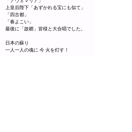
「アヴェマリア」
上皇后陛下「あずかれる宝にも似て」
「四古都」
「春よこい」
最後に「故郷」皆様と大合唱でした。
日本の蘇り
一人一人の魂に 今 火を灯す！
花のほほえみ  根のいのり
📷
📷
📷