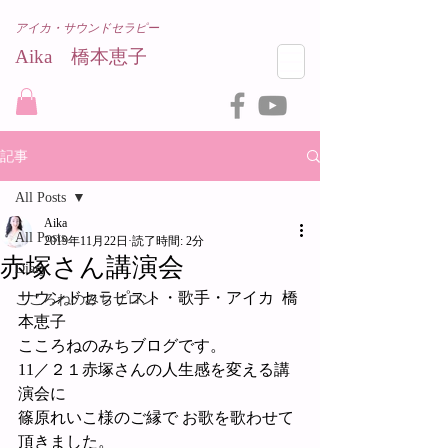
アイカ・サウンドセラピー
Aika 橋本恵子​
記事
All Posts
Aika
All Posts
2019年11月22日
読了時間: 2分
赤塚さん講演会
Diary
サウンドセラピスト・歌手・アイカ  橋
こころねのみちサロン
本恵子
こころねのみちブログです。
11／２１赤塚さんの人生感を変える講
演会に
篠原れいこ様のご縁で お歌を歌わせて
頂きました。