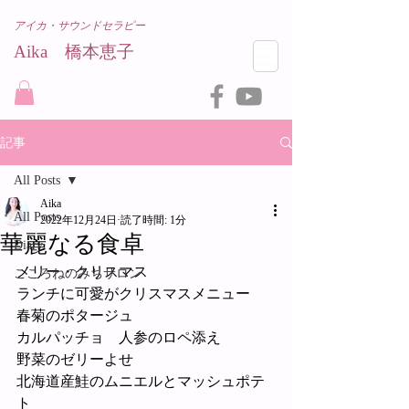
アイカ・サウンドセラピー
Aika 橋本恵子​
記事
All Posts
Aika
All Posts
2022年12月24日
読了時間: 1分
華麗なる食卓
Diary
メリー・クリスマス
こころねのみちサロン
ランチに可愛がクリスマスメニュー
春菊のポタージュ
カルパッチョ　人参のロペ添え
野菜のゼリーよせ
北海道産鮭のムニエルとマッシュポテ
ト