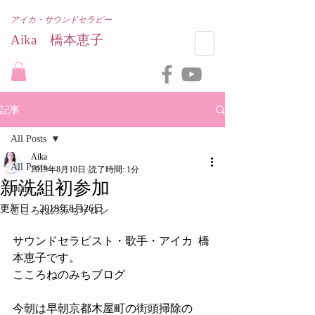
アイカ・サウンドセラピー
Aika 橋本恵子​
記事
All Posts
Aika
All Posts
2019年8月10日
読了時間: 1分
新洗組初参加
Diary
更新日：
2019年8月26日
こころねのみちサロン
サウンドセラピスト・歌手・アイカ  橋
本恵子です。
こころねのみちブログ
今朝は早朝京都木屋町の街頭掃除の