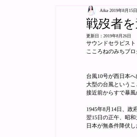
Aika
2019年8月15
戦歿者を
更新日：
2019年8月26日
サウンドセラピスト
こころねのみちブロ
台風10号が西日本
大型の台風というこ
接近前からすで暴風
1945年8月14日
翌15日の正午、昭
日本が無条件降伏し