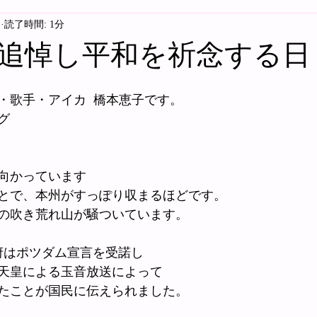
日
読了時間: 1分
追悼し平和を祈念する日
・歌手・アイカ  橋本恵子です。
グ
へ向かっています
とで、本州がすっぽり収まるほどです。
の吹き荒れ山が騒ついています。
、政府はポツダム宣言を受諾し
和天皇による玉音放送によって
たことが国民に伝えられました。