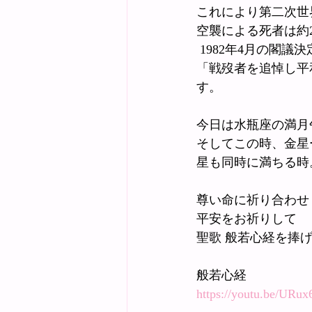
これにより第二次世
空襲による死者は約
 1982年4月の閣議
「戦歿者を追悼し平
す。
今日は水瓶座の満月
そしてこの時、金星
星も同時に満ちる時
尊い命に祈り合わせ
平安をお祈りして
聖歌 般若心経を捧
般若心経
https://youtu.be/UR