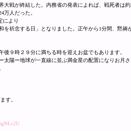
界大戦が終結した。内務省の発表によれば、戦死者は約2
24万人だった。
決定により
和を祈念する日」となりました。正午から1分間、黙祷
午後９時２９分に満ちる時を迎えお盆でもあります。
ー太陽ー地球が一直線に並ぶ満金星の配置になりお月さ
。
げます。
ux6gNLc2U