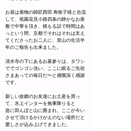
お昼は着物の師匠西田 寿衛子様と合流
して、祇園花見小路四条の静かなお座
敷で中華を頂き、積もる話で時間はあ
っという間、京都でそれはそれは支え
てくださったお二人に、里山の生活半
年のご報告も出来ました。
清水寺の下にあるお墓参りは、タワシ
ででゴシゴシ洗い、ここに眠るご先祖
さまあっての毎日だ〜と感慨深く感謝
です。
新しい故郷のお友達にお土産を買っ
て、氷上インターを無事降りると
急に田んぼと山に囲まれ、ここが今い
させて頂けるかけがえのない場所だと
愛しさが込み上げてきました。