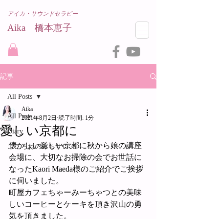
アイカ・サウンドセラピー
Aika 橋本恵子​
記事
All Posts
Aika
All Posts
2021年8月2日
読了時間: 1分
愛しい京都に
Diary
懐かしい愛しい京都に秋から娘の講座
こころねのみちサロン
会場に、大切なお掃除の会でお世話に
なったKaori Maeda様のご紹介でご挨拶
に伺いました。
町屋カフェちゃーみーちゃつとの美味
しいコーヒーとケーキを頂き沢山の勇
気を頂きました。