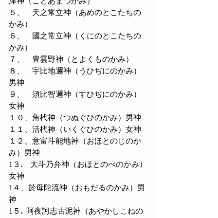
津神（ことあまつかみ）
５、　天之常立神（あめのとこたちの
かみ）
６、　國之常立神（くにのとこたちの
かみ）
７、　豊雲野神（とよくものかみ）
８、　宇比地邇神（うひぢにのかみ）
男神
９、　須比智邇神（すひぢにのかみ）
女神
１０、角杙神（つぬぐひのかみ）男神
１１、活杙神（いくぐひのかみ）女神
１２、意富斗能地神（おほとのじのか
み）男神
1３､   大斗乃弁神（おほとのべのかみ）
女神
1４、於母陀流神（おもだるのかみ）男
神
1５､ 阿夜訶志古泥神（あやかしこねの