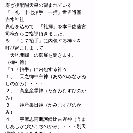
寿ぎ後醍醐天皇の望まれている
『二礼　十七拍手　一拝』世界遺産　
吉水神社
真心を込めて、「礼拝」を本日佐藤宮
司様からご指導頂きました。
※　『１７拍手』に内包する神々を
呼び起こしまして
「天地開闢」の御扉を開きます。
（御神徳）
『１７拍手』に内包する神々
１、　天之御中主神（あめのみなかぬ
しのかみ）・・・
２、　高皇産霊神（たかみむすびのか
み）
３、　神産巣日神（かみむすびのか
み）
４、　宇摩志阿斯訶備比古遅神（うま
しあしかびひこぢのかみ）・・・別天