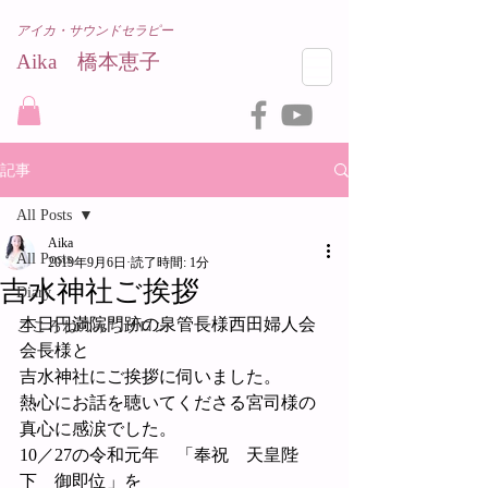
アイカ・サウンドセラピー
Aika 橋本恵子​
記事
All Posts
Aika
All Posts
2019年9月6日
読了時間: 1分
吉水神社ご挨拶
Diary
本日円満院門跡の泉管長様西田婦人会
こころねのみちサロン
会長様と
吉水神社にご挨拶に伺いました。
熱心にお話を聴いてくださる宮司様の
真心に感涙でした。
10／27の令和元年　「奉祝　天皇陛
下　御即位」を