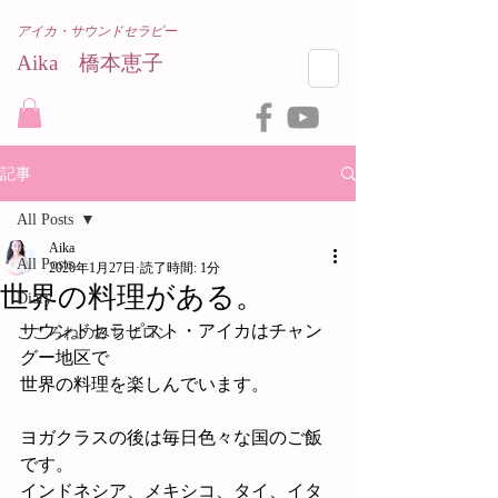
アイカ・サウンドセラピー
Aika 橋本恵子​
記事
All Posts
Aika
All Posts
2020年1月27日
読了時間: 1分
世界の料理がある。
Diary
サウンドセラピスト・アイカはチャン
こころねのみちサロン
グー地区で
世界の料理を楽しんでいます。
ヨガクラスの後は毎日色々な国のご飯
です。
インドネシア、メキシコ、タイ、イタ