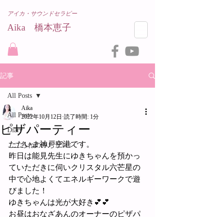
アイカ・サウンドセラピー
Aika 橋本恵子​
記事
All Posts
Aika
All Posts
2022年10月12日
読了時間: 1分
ピザパーティー
Diary
ただいま神戸空港です。
こころねのみちサロン
昨日は能見先生にゆきちゃんを預かっ
ていただきに伺いクリスタル六芒星の
中で心地よくてエネルギーワークで遊
びました！
ゆきちゃんは光が大好き💕💕
お昼はおなざあんのオーナーのピザパ