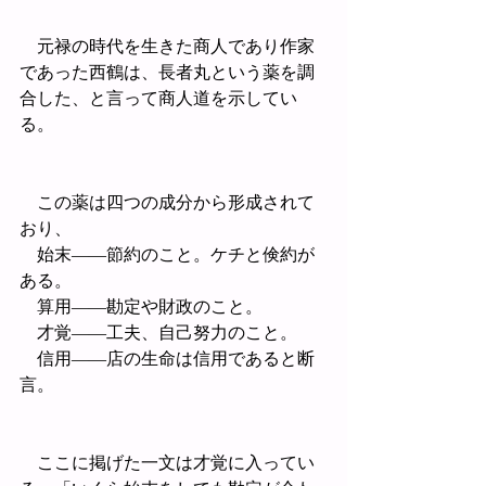
　元禄の時代を生きた商人であり作家
であった西鶴は、長者丸という薬を調
合した、と言って商人道を示してい
る。
　この薬は四つの成分から形成されて
おり、
　始末――節約のこと。ケチと倹約が
ある。
　算用――勘定や財政のこと。
　才覚――工夫、自己努力のこと。
　信用――店の生命は信用であると断
言。
　ここに掲げた一文は才覚に入ってい