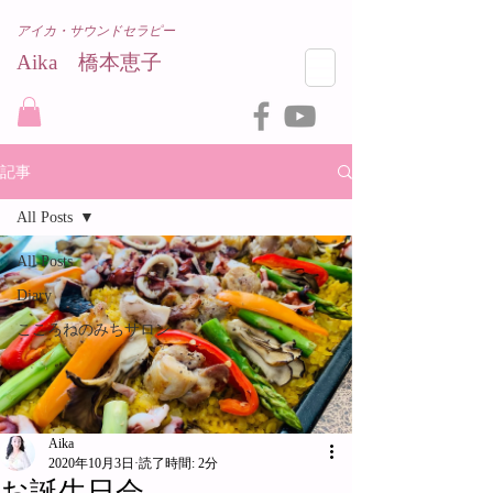
アイカ・サウンドセラピー
Aika 橋本恵子​
記事
All Posts
All Posts
Diary
こころねのみちサロン
Aika
2020年10月3日
読了時間: 2分