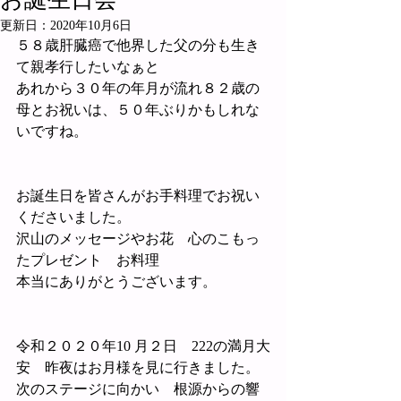
お誕生日会
更新日：
2020年10月6日
５８歳肝臓癌で他界した父の分も生き
て親孝行したいなぁと
あれから３０年の年月が流れ８２歳の
母とお祝いは、５０年ぶりかもしれな
いですね。
お誕生日を皆さんがお手料理でお祝い
くださいました。
沢山のメッセージやお花　心のこもっ
たプレゼント　お料理
本当にありがとうございます。
令和２０２０年10 月２日　222の満月大
安　昨夜はお月様を見に行きました。
次のステージに向かい　根源からの響