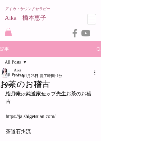
アイカ・サウンドセラピー
Aika 橋本恵子​
記事
All Posts
Aika
All Posts
2022年1月28日
読了時間: 1分
お茶のお稽古
Diary
指月庵　武道家セップ先生お茶のお稽
こころねのみちサロン
古
https://ja.shigetsuan.com/
茶道石州流