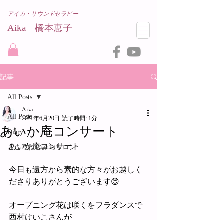
アイカ・サウンドセラピー
Aika 橋本恵子​
記事
All Posts
Aika
All Posts
2021年6月20日
読了時間: 1分
あいか庵コンサート
Diary
あいか庵コンサート
こころねのみちサロン
今日も遠方から素的な方々がお越しく
ださりありがとうございます😊
オープニング花は咲くをフラダンスで
西村けいこさんが