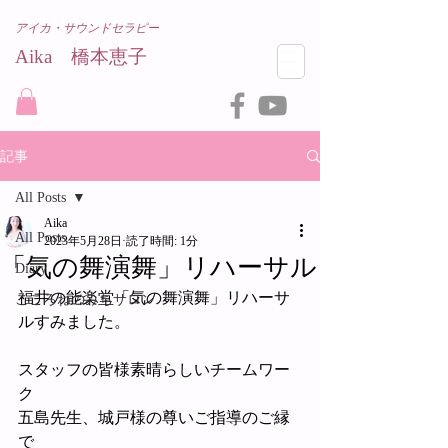
アイカ・サウンドセラピー
Aika 橋本恵子​
記事
All Posts
Aika
All Posts
2023年5月28日
読了時間: 1分
「気の舞演舞」リハーサル
Diary
福井の能楽堂「気の舞演舞」リハーサ
こころねのみちサロン
ルすみました。
スタッフの皆様素晴らしいチームワー
ク
五島先生、城戸様の尊いご指導のご縁
で