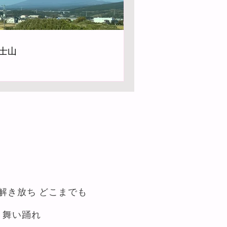
士山
 解き放ち どこまでも
 舞い踊れ