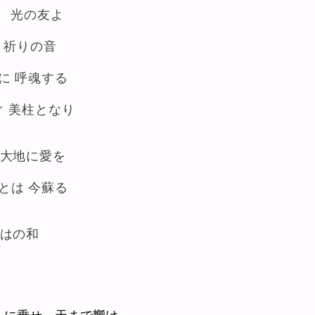
 光の友よ
 祈りの音
に 呼魂する
ぐ 美柱となり
 大地に愛を
とは 今蘇る
とはの和