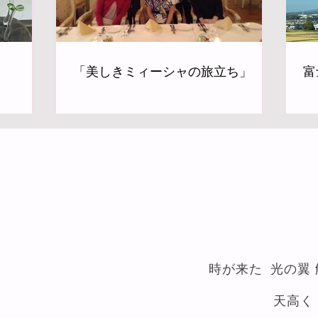
「美しきミィーシャの旅立ち」
富
時が来た 光の翼
天高く