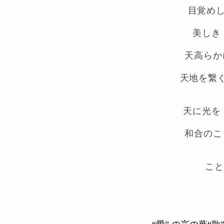
目覚めし
美しき
天高らか
天地を繋
天に光を
和合のこ
​こ